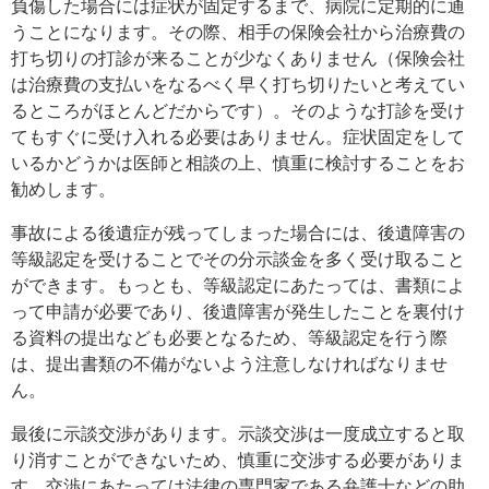
負傷した場合には症状が固定するまで、病院に定期的に通
うことになります。その際、相手の保険会社から治療費の
打ち切りの打診が来ることが少なくありません（保険会社
は治療費の支払いをなるべく早く打ち切りたいと考えてい
るところがほとんどだからです）。そのような打診を受け
てもすぐに受け入れる必要はありません。症状固定をして
いるかどうかは医師と相談の上、慎重に検討することをお
勧めします。
事故による後遺症が残ってしまった場合には、後遺障害の
等級認定を受けることでその分示談金を多く受け取ること
ができます。もっとも、等級認定にあたっては、書類によ
って申請が必要であり、後遺障害が発生したことを裏付け
る資料の提出なども必要となるため、等級認定を行う際
は、提出書類の不備がないよう注意しなければなりませ
ん。
最後に示談交渉があります。示談交渉は一度成立すると取
り消すことができないため、慎重に交渉する必要がありま
す。交渉にあたっては法律の専門家である弁護士などの助